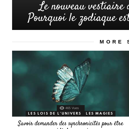
Le nouveau vestiaire 
Pourquoi le zodiaque est
MORE 
465
Vues
LES LOIS DE L'UNIVERS
LES MAGIES
Savoir demander des synchronicités pour être