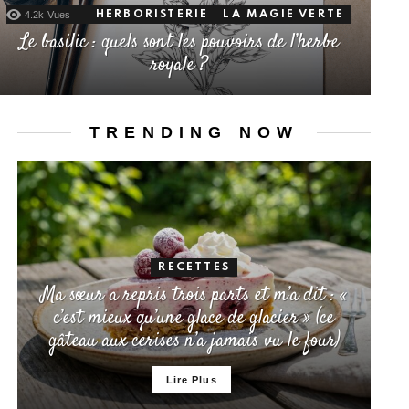
4.2k
Vues
HERBORISTERIE
LA MAGIE VERTE
Le basilic : quels sont les pouvoirs de l’herbe
royale ?
TRENDING NOW
RECETTES
Ma sœur a repris trois parts et m’a dit : «
c’est mieux qu’une glace de glacier » (ce
gâteau aux cerises n’a jamais vu le four)
Lire Plus