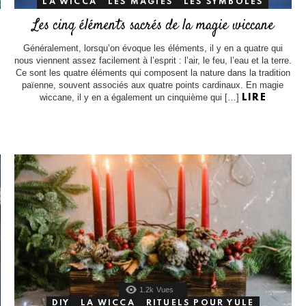
LA WICCA
LES MAGIES
LES SYMBOLES
Les cinq éléments sacrés de la magie wiccane
Généralement, lorsqu’on évoque les éléments, il y en a quatre qui
nous viennent assez facilement à l’esprit : l’air, le feu, l’eau et la terre.
Ce sont les quatre éléments qui composent la nature dans la tradition
païenne, souvent associés aux quatre points cardinaux. En magie
wiccane, il y en a également un cinquième qui […]
LIRE
1.2k
Vues
DIY
LA WICCA
RITUELS POUR YULE