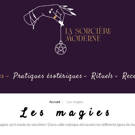
es
Pratiques ésotériques
Rituels
Rec
Accueil
Les magies
Les magies
magies qu’il existe de sorcières ! Dans cette rubrique découvrez les différents types de mag