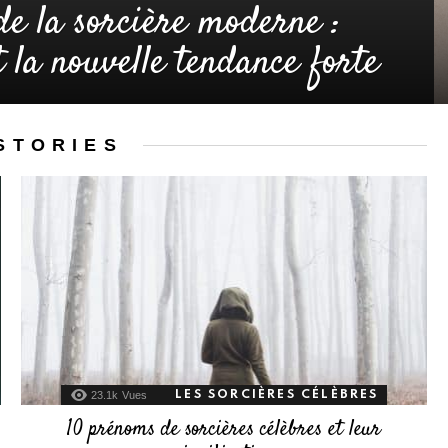
de la sorcière moderne :
 la nouvelle tendance forte
STORIES
23.1k
Vues
LES SORCIÈRES CÉLÈBRES
10 prénoms de sorcières célèbres et leur