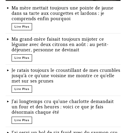
Ma mère mettait toujours une pointe de jaune
dans sa tarte aux courgettes et lardons : je
comprends enfin pourquoi
Lire Plus
Ma grand-mère faisait toujours mijoter ce
légume avec deux citrons en août : au petit-
déjeuner, personne ne devinait
Lire Plus
Je ratais toujours le croustillant de mes crumbles
jusqu’à ce qu’une voisine me montre ce qu’elle
met sur ses prunes
Lire Plus
J’ai longtemps cru qu’une charlotte demandait
un four et des heures : voici ce que je fais
désormais chaque été
Lire Plus
J’ai servi un bol de riz froid avec du saumon cru