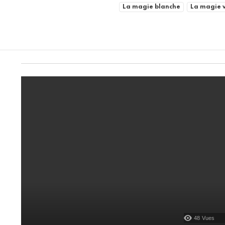
SUBTERMS
La magie blanche
La magie 
48
Vues