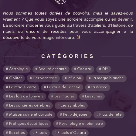
Nous sommes toutes dotées de pouvoirs, mais le savez-vous
vraiment ?
Que vous soyez une sorcière accomplie ou en devenir,
La sorcière moderne vous guide au travers d’ateliers, d’Histoire, de
rituels ou encore de recettes pour vous accompagner à la
découverte de votre magie intérieure.
CATÉGORIES
Astrologie
Beauté et santé
Cocktail
DIY
Goûter
Herboristerie
Infusion
La magie blanche
La magie verte
La roue de l'année
La Wicca
Les lois de l'univers
Les magies
Les runes
Les sorcières célèbres
Les symboles
Maison saine et durable
Petit-déjeuner
Plats de fête
Pratiques ésotériques
Psychologie et bien être
Recettes
Rituels
Rituels d'Ostara