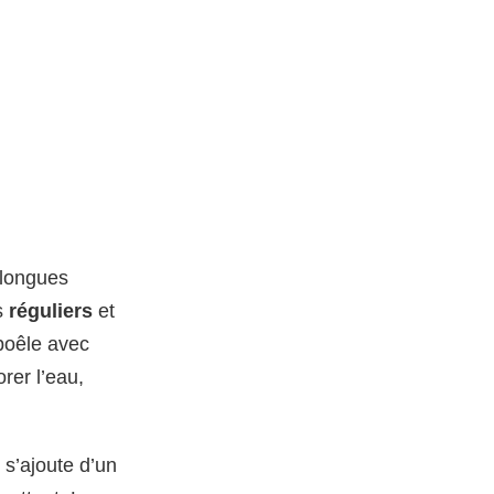
 longues
s
réguliers
et
 poêle avec
rer l’eau,
 s’ajoute d’un