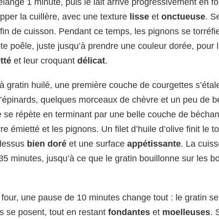
lange 1 minute, puis le lait arrive progressivement en fo
pper la cuillère, avec une texture
lisse
et
onctueuse
. S
 fin de cuisson. Pendant ce temps, les pignons se torréfi
te poêle, juste jusqu’à prendre une couleur dorée, pour l
tté
et leur croquant
délicat
.
à gratin huilé, une première couche de courgettes s’étal
d’épinards, quelques morceaux de chèvre et un peu de 
 se répète en terminant par une belle couche de béchame
e émietté et les pignons. Un filet d’huile d’olive finit le t
 dessus
bien doré
et une surface
appétissante
. La cuis
35 minutes, jusqu’à ce que le gratin bouillonne sur les bo
u four, une pause de 10 minutes change tout : le gratin 
s se posent, tout en restant
fondantes
et
moelleuses
. 