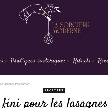
es
Pratiques ésotériques
Rituels
Rec
 2026, cette version à la courgette devient le gratin préféré des dîners de semaine
RECETTES
 fini pour les lasagne