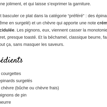
tine joliment, et qui laisse s’exprimer la garniture.
it basculer ce plat dans la catégorie “préféré” : des épina
même en surgelé) et un chèvre qui apporte une note
cré
cidulée
. Les pignons, eux, viennent casser la monotoni
et, presque toasté. Et la béchamel, classique beurre, farin
 tout ça, sans masquer les saveurs.
rédients
 courgettes
épinards surgelés
 chèvre (bûche ou chèvre frais)
pignons de pin
beurre