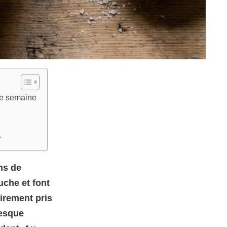
 de semaine
r
ns de
uche et font
airement pris
resque