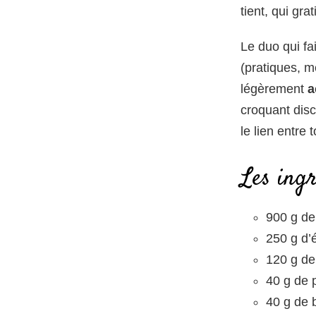
tient, qui gra
Le duo qui fa
(pratiques, 
légèrement
a
croquant discr
le lien entre
Les ing
900 g de
250 g d’
120 g de
40 g de 
40 g de 