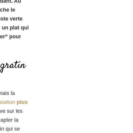
ndant. Au
che le
note verte
 un plat qui
ger” pour
 gratin
mais la
nsation
plus
ve sur les
capter la
in qui se