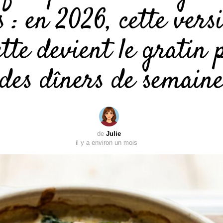
 : en 2026, cette vers
tte devient le gratin 
des dîners de semain
de
Julie
il y a environ un mois