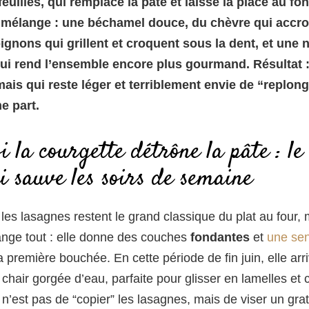
uilles, qui remplace la pâte et laisse la place au fo
e mélange : une béchamel douce, du chèvre qui accro
pignons qui grillent et croquent sous la dent, et une 
ui rend l’ensemble encore plus gourmand. Résultat :
mais qui reste léger et terriblement envie de “replon
e part.
 la courgette détrône la pâte : le
i sauve les soirs de semaine
, les lasagnes restent le grand classique du plat au four, 
ange tout : elle donne des couches
fondantes
et
une se
 première bouchée. En cette période de fin juin, elle arri
 chair gorgée d’eau, parfaite pour glisser en lamelles et 
 n’est pas de “copier” les lasagnes, mais de viser un grat