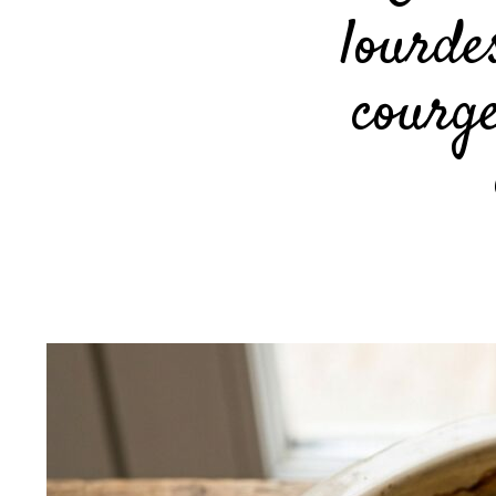
lourdes
courge