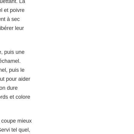
uettant. La
el et poivre
ent à sec
ibérer leur
e, puis une
béchamel.
l, puis le
out pour aider
son dure
rds et colore
se coupe mieux
Servi tel quel,