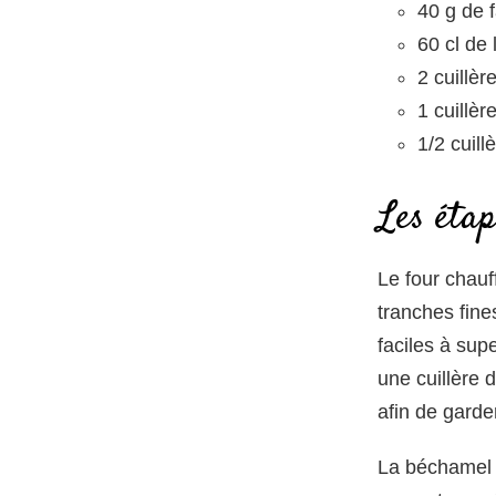
40 g de f
60 cl de l
2 cuillèr
1 cuillèr
1/2 cuill
Les étap
Le four chauf
tranches fine
faciles à sup
une cuillère d
afin de garde
La béchamel s