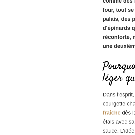
comme des fe
four, tout s
palais, des 
d’épinards q
réconforte, 
une deuxièm
Pourquoi
léger qu
Dans l’esprit
courgette ch
fraîche
dès la
étals avec sa
sauce. L’idée