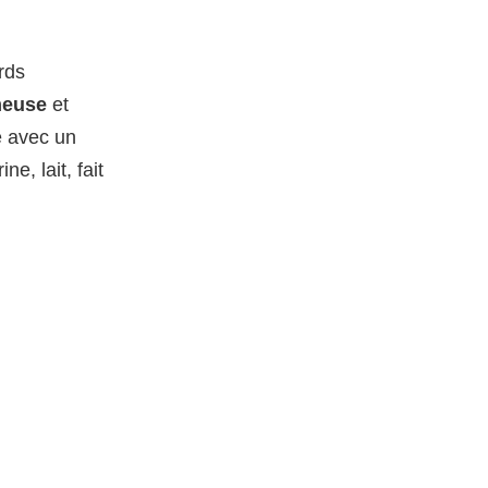
rds
meuse
et
e avec un
e, lait, fait