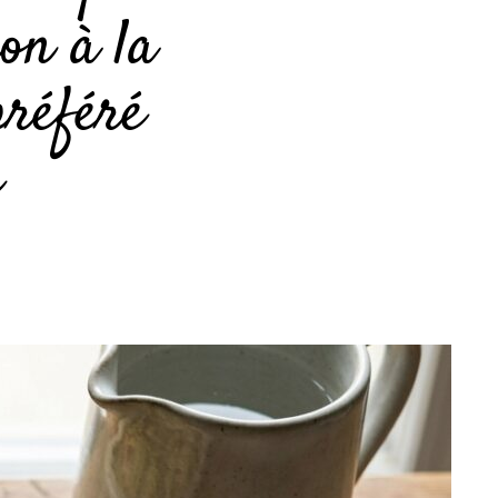
ion à la
préféré
e