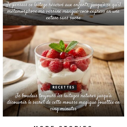
Je pensais ce laitage réservé aux enfants, jusqu’à ce qu’il
métamorphose ma verrine mangue-coco express en une
extase sans sucre
RECETTES
Je boudais toujours les laitages natures jusqu’à
découvrir le secret de cette mousse magique fouettée en
cinq minutes