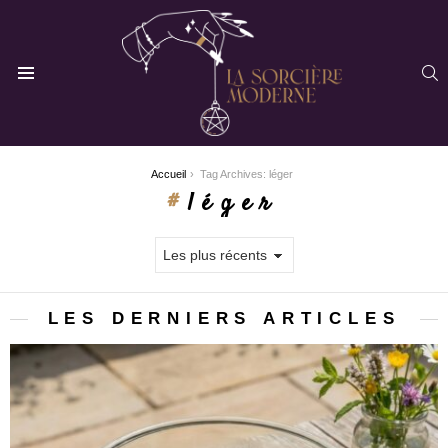
R
Menu
You are here:
Accueil
Tag Archives: léger
léger
LES DERNIERS ARTICLES