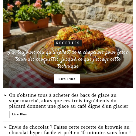
RECETTES
J’ai toujours cru qu’il fallait de la chapelure pour faire
tenir des croquettes, jusqu’à ce que j’essaye cette
technique
Lire Plus
On s’obstine tous à acheter des bacs de glace au
supermarché, alors que ces trois ingrédients du
placard donnent une glace au café digne d’un glacier
Lire Plus
Envie de chocolat ? Faites cette recette de brownie au
chocolat hyper facile et prêt en 10 minutes sans four !