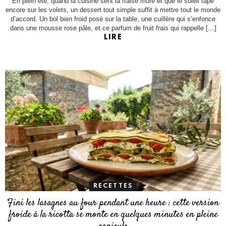
En plein été, quand la cuisine sent la fraise mûre et que le soleil tape
encore sur les volets, un dessert tout simple suffit à mettre tout le monde
d’accord. Un bol bien froid posé sur la table, une cuillère qui s’enfonce
dans une mousse rose pâle, et ce parfum de fruit frais qui rappelle […]
LIRE
RECETTES
Fini les lasagnes au four pendant une heure : cette version
froide à la ricotta se monte en quelques minutes en pleine