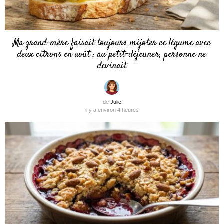
Ma grand-mère faisait toujours mijoter ce légume avec
deux citrons en août : au petit-déjeuner, personne ne
devinait
de
Julie
il y a environ 4 heures