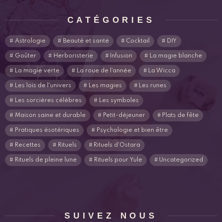
CATÉGORIES
Astrologie
Beauté et santé
Cocktail
DIY
Goûter
Herboristerie
Infusion
La magie blanche
La magie verte
La roue de l'année
La Wicca
Les lois de l'univers
Les magies
Les runes
Les sorcières célèbres
Les symboles
Maison saine et durable
Petit-déjeuner
Plats de fête
Pratiques ésotériques
Psychologie et bien être
Recettes
Rituels
Rituels d'Ostara
Rituels de pleine lune
Rituels pour Yule
Uncategorized
SUIVEZ NOUS