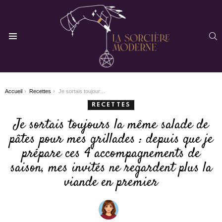
R
Menu
You are here:
Accueil
Recettes
Je sortais toujours la même salade de pâtes pour mes grillades : depuis que je prépare ces 4 accompagnements de saison, mes invités ne regardent plus la viande en premier
RECETTES
Je sortais toujours la même salade de
pâtes pour mes grillades : depuis que je
prépare ces 4 accompagnements de
saison, mes invités ne regardent plus la
viande en premier