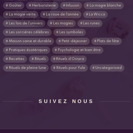
Goûter
Herboristerie
Infusion
La magie blanche
La magie verte
La roue de l'année
La Wicca
Les lois de l'univers
Les magies
Les runes
Les sorcières célèbres
Les symboles
Maison saine et durable
Petit-déjeuner
Plats de fête
Pratiques ésotériques
Psychologie et bien être
Recettes
Rituels
Rituels d'Ostara
Rituels de pleine lune
Rituels pour Yule
Uncategorized
SUIVEZ NOUS