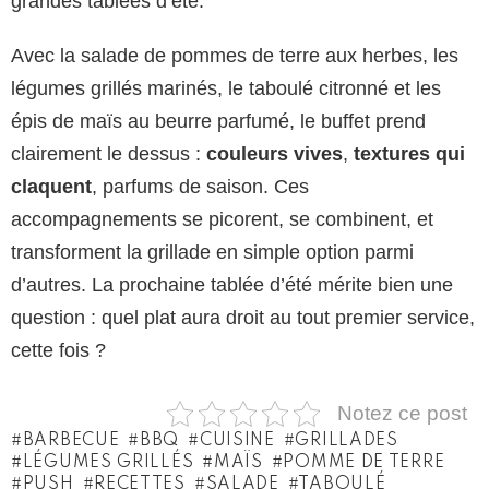
grandes tablées d’été.
Avec la salade de pommes de terre aux herbes, les
légumes grillés marinés, le taboulé citronné et les
épis de maïs au beurre parfumé, le buffet prend
clairement le dessus :
couleurs vives
,
textures qui
claquent
, parfums de saison. Ces
accompagnements se picorent, se combinent, et
transforment la grillade en simple option parmi
d’autres. La prochaine tablée d’été mérite bien une
question : quel plat aura droit au tout premier service,
cette fois ?
Notez ce post
BARBECUE
BBQ
CUISINE
GRILLADES
LÉGUMES GRILLÉS
MAÏS
POMME DE TERRE
PUSH
RECETTES
SALADE
TABOULÉ