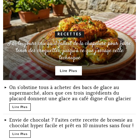
RECETTES
J’ai toujours cru qu’il fallait de la chapelure pour faire
tenir des croquettes, jusqu’à ce que j’essaye cette
technique
Lire Plus
On s’obstine tous à acheter des bacs de glace au
supermarché, alors que ces trois ingrédients du
placard donnent une glace au café digne d’un glacier
Lire Plus
Envie de chocolat ? Faites cette recette de brownie au
chocolat hyper facile et prêt en 10 minutes sans four !
Lire Plus