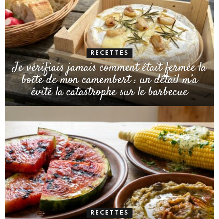
RECETTES
Je vérifiais jamais comment était fermée la
boîte de mon camembert : un détail m’a
évité la catastrophe sur le barbecue
RECETTES