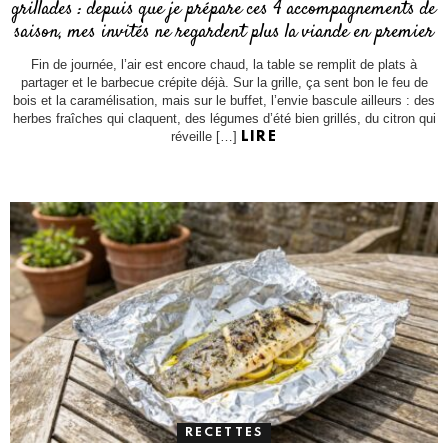
grillades : depuis que je prépare ces 4 accompagnements de
saison, mes invités ne regardent plus la viande en premier
Fin de journée, l’air est encore chaud, la table se remplit de plats à
partager et le barbecue crépite déjà. Sur la grille, ça sent bon le feu de
bois et la caramélisation, mais sur le buffet, l’envie bascule ailleurs : des
herbes fraîches qui claquent, des légumes d’été bien grillés, du citron qui
réveille […]
LIRE
RECETTES