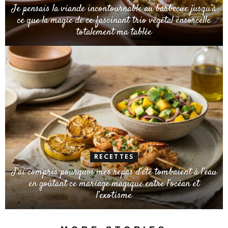
Je pensais la viande incontournable au barbecue jusqu’à
ce que la magie de ce fascinant trio végétal ensorcelle
totalement ma tablée
RECETTES
J’ai compris pourquoi mes repas d’été tombaient à l’eau
en goûtant ce mariage magique entre l’océan et
l’exotisme