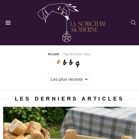
R
Menu
You are here:
Accueil
Tag Archives: bbq
bbq
LES DERNIERS ARTICLES