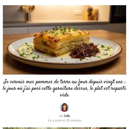
Je servais mes pommes de terre au four depuis vingt ans :
le jour où j’ai posé cette garniture dessus, le plat est reparti
vide
de
Julie
il y a environ 28 minutes