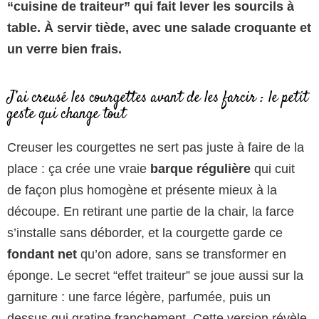
“cuisine de traiteur” qui fait lever les sourcils à
table. À servir tiède, avec une salade croquante et
un verre bien frais.
J’ai creusé les courgettes avant de les farcir : le petit
geste qui change tout
Creuser les courgettes ne sert pas juste à faire de la
place : ça crée une vraie
barque régulière
qui cuit
de façon plus homogène et présente mieux à la
découpe. En retirant une partie de la chair, la farce
s’installe sans déborder, et la courgette garde ce
fondant net
qu’on adore, sans se transformer en
éponge. Le secret “effet traiteur” se joue aussi sur la
garniture : une farce légère, parfumée, puis un
dessus qui gratine franchement. Cette version révèle