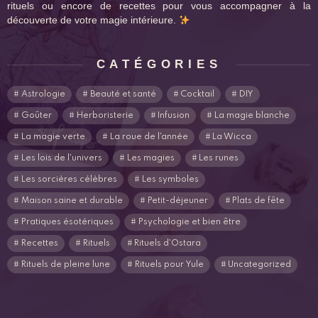
rituels ou encore de recettes pour vous accompagner à la
découverte de votre magie intérieure.
CATÉGORIES
Astrologie
Beauté et santé
Cocktail
DIY
Goûter
Herboristerie
Infusion
La magie blanche
La magie verte
La roue de l'année
La Wicca
Les lois de l'univers
Les magies
Les runes
Les sorcières célèbres
Les symboles
Maison saine et durable
Petit-déjeuner
Plats de fête
Pratiques ésotériques
Psychologie et bien être
Recettes
Rituels
Rituels d'Ostara
Rituels de pleine lune
Rituels pour Yule
Uncategorized