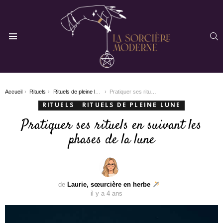
R
Menu
You are here:
Accueil
Rituels
Rituels de pleine lune
Pratiquer ses rituels en suivant les phases de la lune
RITUELS
RITUELS DE PLEINE LUNE
Pratiquer ses rituels en suivant les
phases de la lune
de
Laurie, sœurcière en herbe
il y a 4 ans