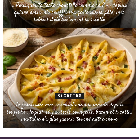
« Pourquoi ta tarte croustille comme ça ? » : depuis
qu’une amie m’a soufflé son geste sur la pâte, mes
tablées d’été réclament la recette
RECETTES
Je farcissais mes conchiglioni à la viande depuis
toujours : le jour où j’ai testé courgette, bacon et ricotta,
ma table n’a plus jamais touché autre chose