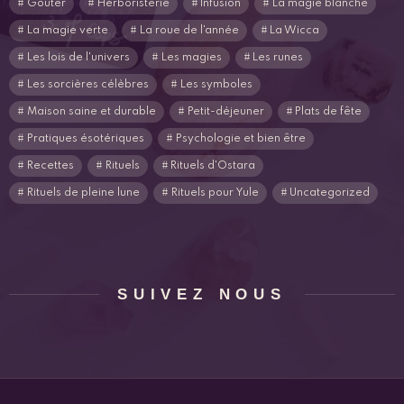
Goûter
Herboristerie
Infusion
La magie blanche
La magie verte
La roue de l'année
La Wicca
Les lois de l'univers
Les magies
Les runes
Les sorcières célèbres
Les symboles
Maison saine et durable
Petit-déjeuner
Plats de fête
Pratiques ésotériques
Psychologie et bien être
Recettes
Rituels
Rituels d'Ostara
Rituels de pleine lune
Rituels pour Yule
Uncategorized
SUIVEZ NOUS