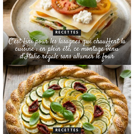
RECETTES
C’est fini pour les lasagnes qui chauffent la
cuisine : en plein été, ce montage venu
d’Italie régale sans allumer le four
RECETTES