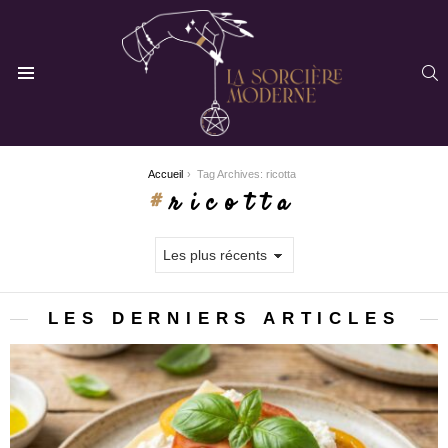
R
Menu
You are here:
Accueil
Tag Archives: ricotta
ricotta
LES DERNIERS ARTICLES