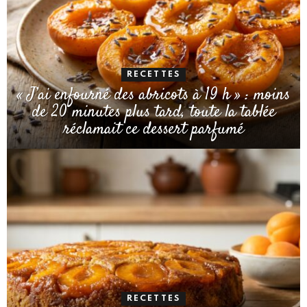
RECETTES
« J’ai enfourné des abricots à 19 h » : moins
de 20 minutes plus tard, toute la tablée
réclamait ce dessert parfumé
RECETTES