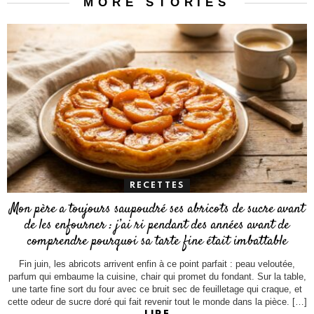
MORE STORIES
RECETTES
Mon père a toujours saupoudré ses abricots de sucre avant
de les enfourner : j’ai ri pendant des années avant de
comprendre pourquoi sa tarte fine était imbattable
Fin juin, les abricots arrivent enfin à ce point parfait : peau veloutée,
parfum qui embaume la cuisine, chair qui promet du fondant. Sur la table,
une tarte fine sort du four avec ce bruit sec de feuilletage qui craque, et
cette odeur de sucre doré qui fait revenir tout le monde dans la pièce. […]