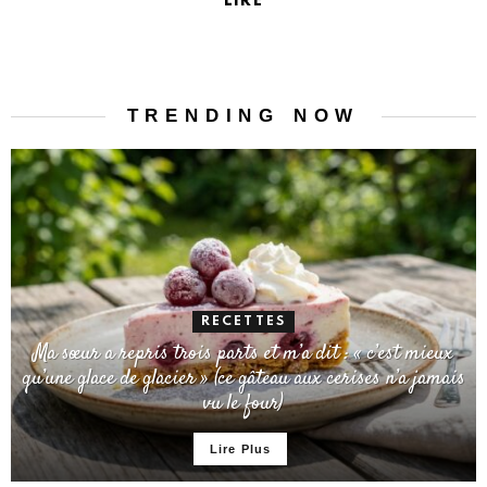
LIRE
TRENDING NOW
RECETTES
Ma sœur a repris trois parts et m’a dit : « c’est mieux
qu’une glace de glacier » (ce gâteau aux cerises n’a jamais
vu le four)
Lire Plus