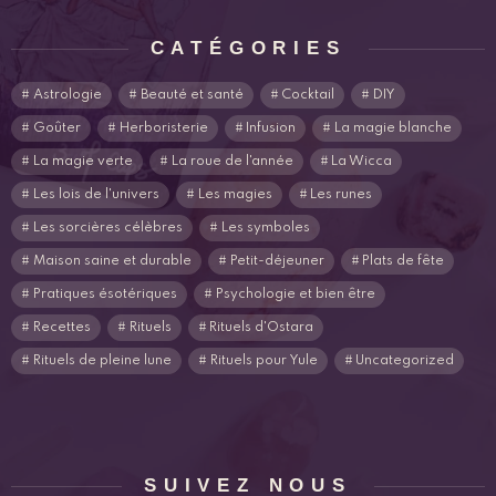
CATÉGORIES
Astrologie
Beauté et santé
Cocktail
DIY
Goûter
Herboristerie
Infusion
La magie blanche
La magie verte
La roue de l'année
La Wicca
Les lois de l'univers
Les magies
Les runes
Les sorcières célèbres
Les symboles
Maison saine et durable
Petit-déjeuner
Plats de fête
Pratiques ésotériques
Psychologie et bien être
Recettes
Rituels
Rituels d'Ostara
Rituels de pleine lune
Rituels pour Yule
Uncategorized
SUIVEZ NOUS