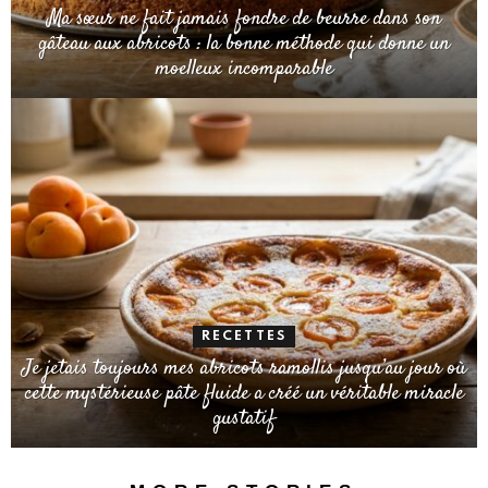
Ma sœur ne fait jamais fondre de beurre dans son
gâteau aux abricots : la bonne méthode qui donne un
moelleux incomparable
RECETTES
Je jetais toujours mes abricots ramollis jusqu’au jour où
cette mystérieuse pâte fluide a créé un véritable miracle
gustatif