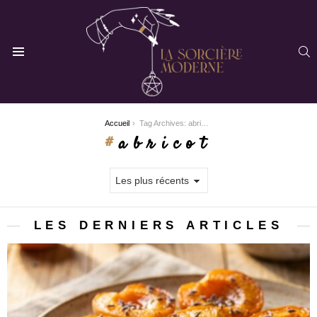
R
Menu
You are here:
Accueil
Tag Archives: abricot
abricot
LES DERNIERS ARTICLES