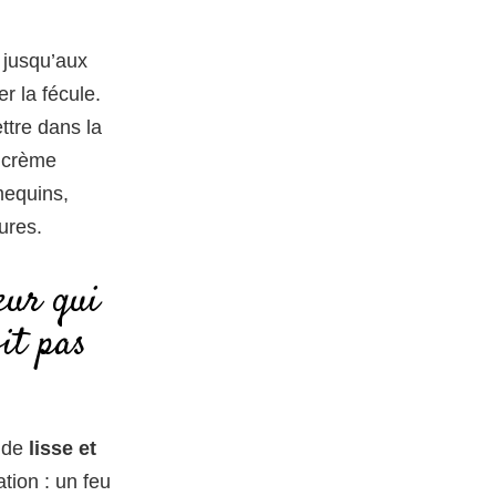
e jusqu’aux
r la fécule.
ettre dans la
a crème
amequins,
eures.
eur qui
oit pas
e de
lisse et
ation : un feu