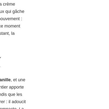
La crème
eux qui gâche
 mouvement :
t ce moment
tant, la
i
anille
, et une
ntier apporte
andis que les
r : il adoucit
compacte. La