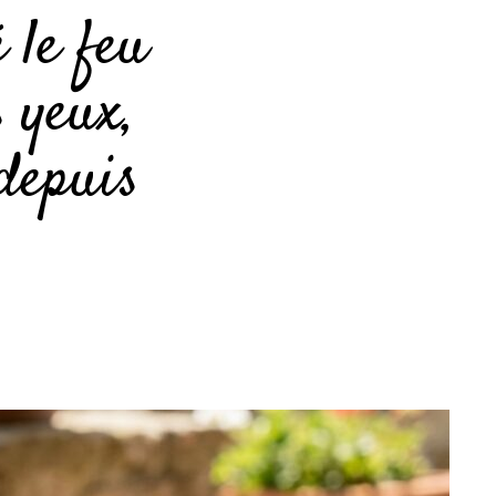
é le feu
s yeux,
 depuis