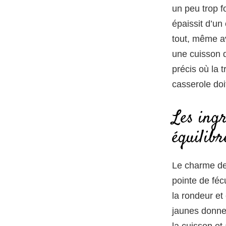
un peu trop f
épaissit d’un
tout, même av
une cuisson d
précis où la 
casserole doit
Les ingr
équilibr
Le charme de 
pointe de féc
la rondeur et 
jaunes donnen
la cuisson et