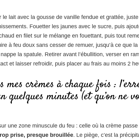
 le lait avec la gousse de vanille fendue et grattée, just
issements. Fouetter les jaunes avec le sucre, puis ajoute
 chaud en filet sur le mélange en fouettant, puis tout rem
ire à feu doux sans cesser de remuer, jusqu’à ce que l
 nappe la spatule. Retirer avant l’ébullition, verser en r
act et laisser refroidir, puis placer au frais au moins 2 h
s mes crèmes à chaque fois : l’err
en quelques minutes (et qu’on ne v
sur une zone minuscule du feu : celle où la crème pass
trop prise, presque brouillée
. Le piège, c’est la précipit