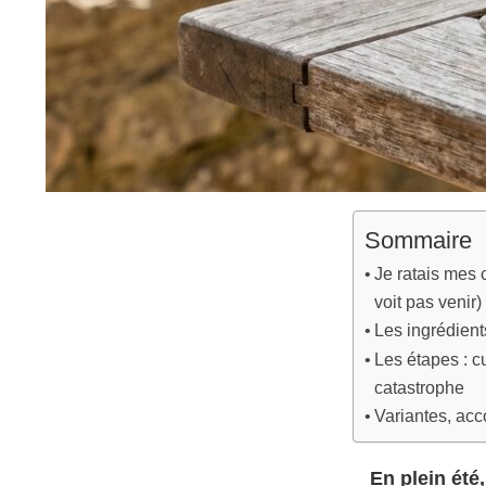
Sommaire
Je ratais mes 
voit pas venir)
Les ingrédient
Les étapes : c
catastrophe
Variantes, ac
En plein été,