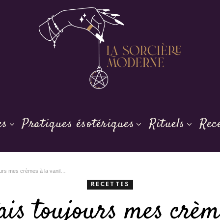
es
Pratiques ésotériques
Rituels
Rec
’ai baissé le feu sans quitter la casserole des yeux, j’ai compris ce qui clochait depuis des années
RECETTES
ais toujours mes crèm