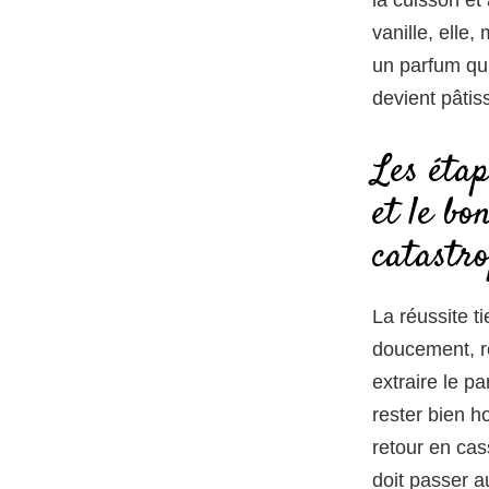
vanille, elle
un parfum qui
devient pâtis
Les étap
et le b
catastr
La réussite t
doucement, re
extraire le p
rester bien ho
retour en cas
doit passer a