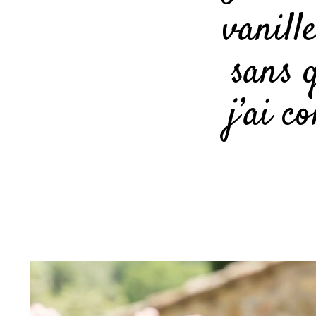
vanille
sans q
j’ai c