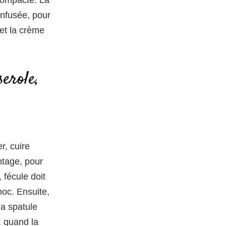
infusée, pour
 et la crème
serole,
r, cuire
ntage, pour
 fécule doit
hoc. Ensuite,
la spatule
: quand la