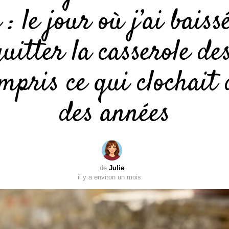
 : le jour où j’ai baiss
uitter la casserole de
ompris ce qui clochait
des années
de
Julie
il y a environ un mois