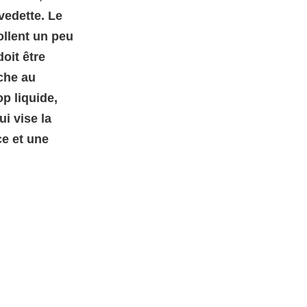
vedette. Le
ollent un peu
doit être
che au
op liquide,
i vise la
e et une