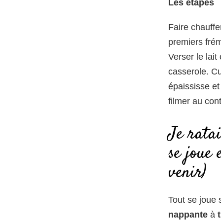
Les étapes
Faire chauffer
premiers frém
Verser le lait
casserole. Cu
épaississe et
filmer au cont
Je ratai
se joue 
venir)
Tout se joue 
nappante
à