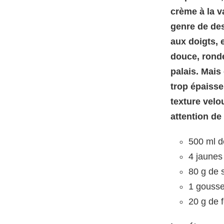
crème à la v
genre de des
aux doigts, e
douce, rond
palais. Mais 
trop épaisse
texture velo
attention de 
500 ml de
4 jaunes
80 g de 
1 gousse
20 g de 