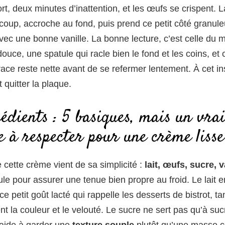
ort, deux minutes d’inattention, et les œufs se crispent. 
 coup, accroche au fond, puis prend ce petit côté granul
ec une bonne vanille. La bonne lecture, c’est celle du
ouce, une spatule qui racle bien le fond et les coins, e
trace reste nette avant de se refermer lentement. À cet ins
 quitter la plaque.
édients : 5 basiques, mais un vra
e à respecter pour une crème lisse
cette crème vient de sa simplicité :
lait, œufs, sucre, v
ule pour assurer une tenue bien propre au froid. Le lait e
ce petit goût lacté qui rappelle les desserts de bistrot, t
t la couleur et le velouté. Le sucre ne sert pas qu’à sucre
 aide à garder une
texture souple
plutôt qu’une masse 