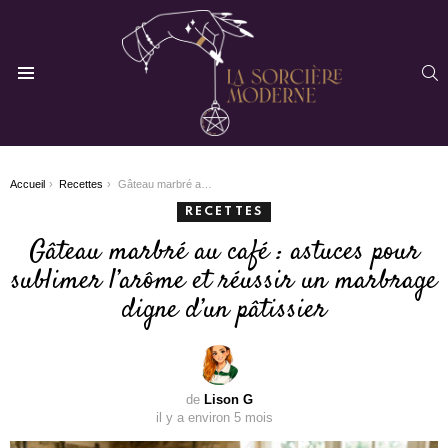
R
Menu
You are here:
Accueil
Recettes
Gâteau marbré au café : astuces pour sublimer l’arôme et réussir un marbrage digne d’un pâtissier
RECETTES
Gâteau marbré au café : astuces pour
sublimer l’arôme et réussir un marbrage
digne d’un pâtissier
de
Lison G
il y a environ 5 mois