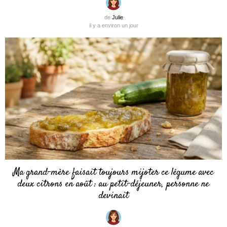
de
Julie
il y a environ un jour
Ma grand-mère faisait toujours mijoter ce légume avec
deux citrons en août : au petit-déjeuner, personne ne
devinait