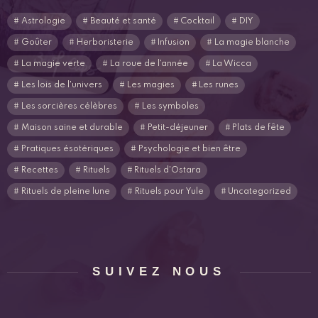
Astrologie
Beauté et santé
Cocktail
DIY
Goûter
Herboristerie
Infusion
La magie blanche
La magie verte
La roue de l'année
La Wicca
Les lois de l'univers
Les magies
Les runes
Les sorcières célèbres
Les symboles
Maison saine et durable
Petit-déjeuner
Plats de fête
Pratiques ésotériques
Psychologie et bien être
Recettes
Rituels
Rituels d'Ostara
Rituels de pleine lune
Rituels pour Yule
Uncategorized
SUIVEZ NOUS