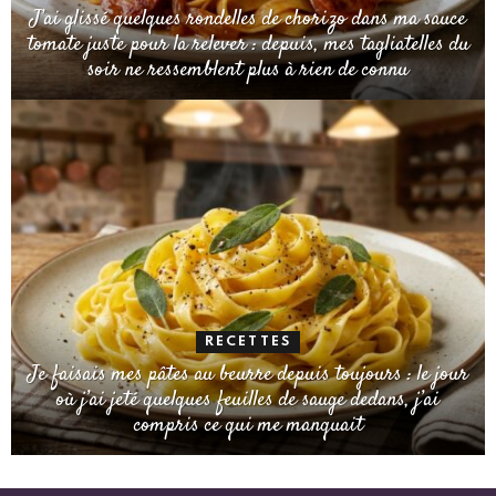
J’ai glissé quelques rondelles de chorizo dans ma sauce
tomate juste pour la relever : depuis, mes tagliatelles du
soir ne ressemblent plus à rien de connu
RECETTES
Je faisais mes pâtes au beurre depuis toujours : le jour
où j’ai jeté quelques feuilles de sauge dedans, j’ai
compris ce qui me manquait