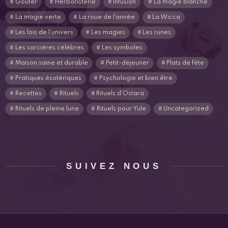
Goûter
Herboristerie
Infusion
La magie blanche
La magie verte
La roue de l'année
La Wicca
Les lois de l'univers
Les magies
Les runes
Les sorcières célèbres
Les symboles
Maison saine et durable
Petit-déjeuner
Plats de fête
Pratiques ésotériques
Psychologie et bien être
Recettes
Rituels
Rituels d'Ostara
Rituels de pleine lune
Rituels pour Yule
Uncategorized
SUIVEZ NOUS