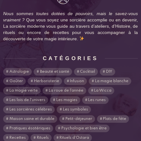
Nous sommes toutes dotées de pouvoirs, mais le savez-vous
vraiment ?
Que vous soyez une sorcière accomplie ou en devenir,
La sorcière moderne vous guide au travers d’ateliers, d’Histoire, de
rituels ou encore de recettes pour vous accompagner à la
découverte de votre magie intérieure.
CATÉGORIES
Astrologie
Beauté et santé
Cocktail
DIY
Goûter
Herboristerie
Infusion
La magie blanche
La magie verte
La roue de l'année
La Wicca
Les lois de l'univers
Les magies
Les runes
Les sorcières célèbres
Les symboles
Maison saine et durable
Petit-déjeuner
Plats de fête
Pratiques ésotériques
Psychologie et bien être
Recettes
Rituels
Rituels d'Ostara