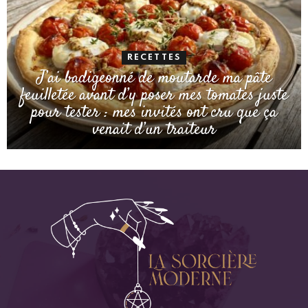
RECETTES
J’ai badigeonné de moutarde ma pâte
feuilletée avant d’y poser mes tomates juste
pour tester : mes invités ont cru que ça
venait d’un traiteur