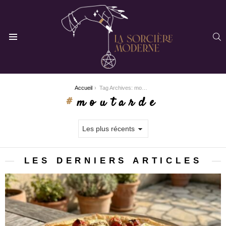
R
Menu
You are here:
Accueil
Tag Archives: moutarde
moutarde
LES DERNIERS ARTICLES