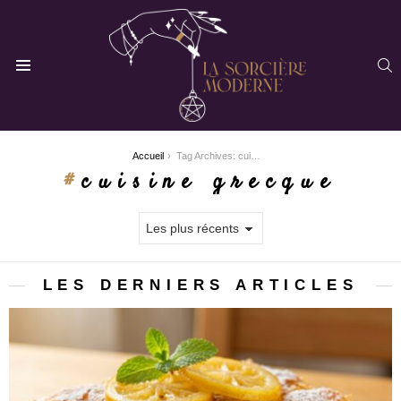
R
Menu
You are here:
Accueil
Tag Archives: cuisine grecque
cuisine grecque
LES DERNIERS ARTICLES