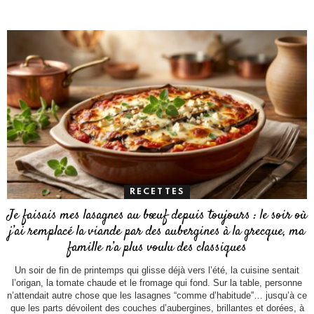
RECETTES
Je faisais mes lasagnes au bœuf depuis toujours : le soir où
j’ai remplacé la viande par des aubergines à la grecque, ma
famille n’a plus voulu des classiques
Un soir de fin de printemps qui glisse déjà vers l’été, la cuisine sentait
l’origan, la tomate chaude et le fromage qui fond. Sur la table, personne
n’attendait autre chose que les lasagnes “comme d’habitude”… jusqu’à ce
que les parts dévoilent des couches d’aubergines, brillantes et dorées, à