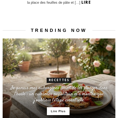
la place des feuilles de pâte et […]
LIRE
TRENDING NOW
RECETTES
Je panais mes aubergines avant de les plonger dans
l’huile : un cuisinier napolitain m’a montré que
j’oubliais l’étape essentielle
Lire Plus