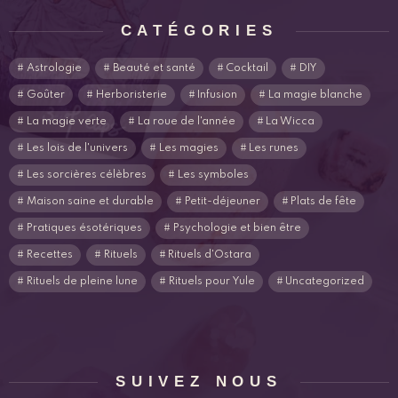
CATÉGORIES
Astrologie
Beauté et santé
Cocktail
DIY
Goûter
Herboristerie
Infusion
La magie blanche
La magie verte
La roue de l'année
La Wicca
Les lois de l'univers
Les magies
Les runes
Les sorcières célèbres
Les symboles
Maison saine et durable
Petit-déjeuner
Plats de fête
Pratiques ésotériques
Psychologie et bien être
Recettes
Rituels
Rituels d'Ostara
Rituels de pleine lune
Rituels pour Yule
Uncategorized
SUIVEZ NOUS