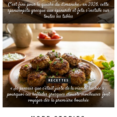
C’est fini pour la quiche du dimanche : en 2026, cette
spanakopita grecque aux épinards et feta s’installe sur
toutes les tables
RECETTES
« Je pensais que c’était juste de la viande hachée » :
pourquoi ces keftedes grecques crousti-moelleuses font
voyager dès la première bouchée