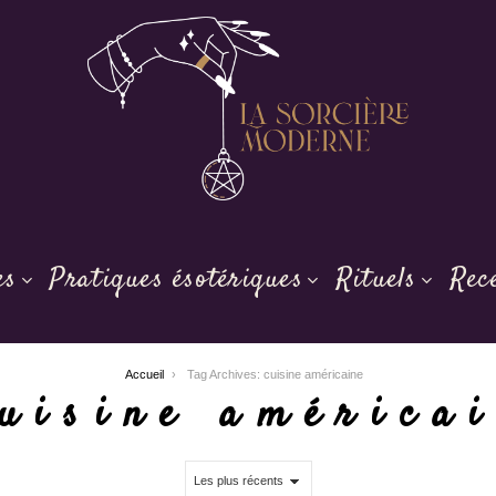
es
Pratiques ésotériques
Rituels
Rec
Accueil
Tag Archives: cuisine américaine
uisine américa