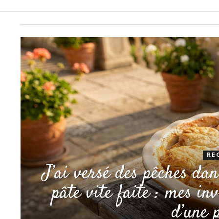
RE
J’ai versé des pêches dan
pâte vite faite : mes in
d’une 