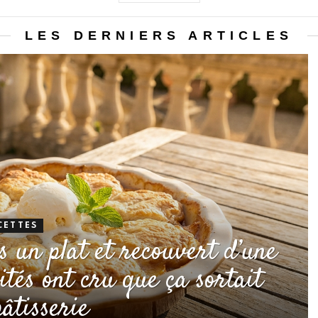
LES DERNIERS ARTICLES
CETTES
s un plat et recouvert d’une
vités ont cru que ça sortait
pâtisserie