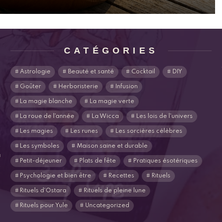
CATÉGORIES
Astrologie
Beauté et santé
Cocktail
DIY
Goûter
Herboristerie
Infusion
La magie blanche
La magie verte
La roue de l'année
La Wicca
Les lois de l'univers
Les magies
Les runes
Les sorcières célèbres
s
Les symboles
Maison saine et durable
u
Petit-déjeuner
Plats de fête
Pratiques ésotériques
s
Psychologie et bien être
Recettes
Rituels
Rituels d'Ostara
Rituels de pleine lune
Rituels pour Yule
Uncategorized