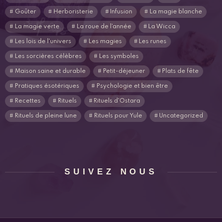
Goûter
Herboristerie
Infusion
La magie blanche
La magie verte
La roue de l'année
La Wicca
Les lois de l'univers
Les magies
Les runes
Les sorcières célèbres
Les symboles
Maison saine et durable
Petit-déjeuner
Plats de fête
Pratiques ésotériques
Psychologie et bien être
Recettes
Rituels
Rituels d'Ostara
Rituels de pleine lune
Rituels pour Yule
Uncategorized
SUIVEZ NOUS