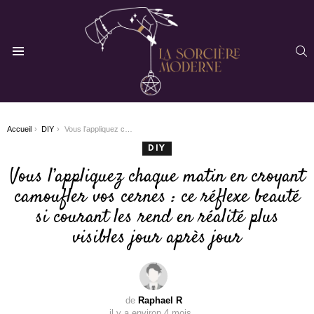
R
Menu
You are here:
Accueil
DIY
Vous l’appliquez chaque matin en croyant camoufler vos cernes : ce réflexe beauté si courant les rend en réalité plus visibles jour après jour
DIY
Vous l’appliquez chaque matin en croyant
camoufler vos cernes : ce réflexe beauté
si courant les rend en réalité plus
visibles jour après jour
de
Raphael R
il y a environ 4 mois