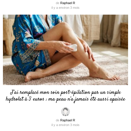
de
Raphael R
il y a environ 3 mois
J’ai remplacé mon soin post-épilation par un simple
hydrolat à 3 euros : ma peau n’a jamais été aussi apaisée
de
Raphael R
il y a environ 3 mois