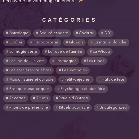
découverte de votre magie intérieure.
CATÉGORIES
Astrologie
Beauté et santé
Cocktail
DIY
Goûter
Herboristerie
Infusion
La magie blanche
La magie verte
La roue de l'année
La Wicca
Les lois de l'univers
Les magies
Les runes
Les sorcières célèbres
Les symboles
Maison saine et durable
Petit-déjeuner
Plats de fête
Pratiques ésotériques
Psychologie et bien être
Recettes
Rituels
Rituels d'Ostara
Rituels de pleine lune
Rituels pour Yule
Uncategorized