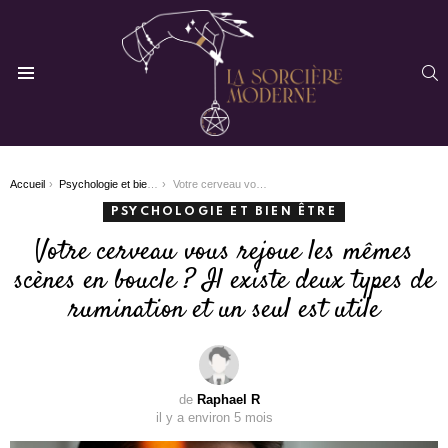
R
Menu
You are here:
Accueil
Psychologie et bien être
Votre cerveau vous rejoue les mêmes scènes en boucle ? Il existe deux types de rumination et un seul est utile
PSYCHOLOGIE ET BIEN ÊTRE
Votre cerveau vous rejoue les mêmes
scènes en boucle ? Il existe deux types de
rumination et un seul est utile
de
Raphael R
il y a environ 5 mois