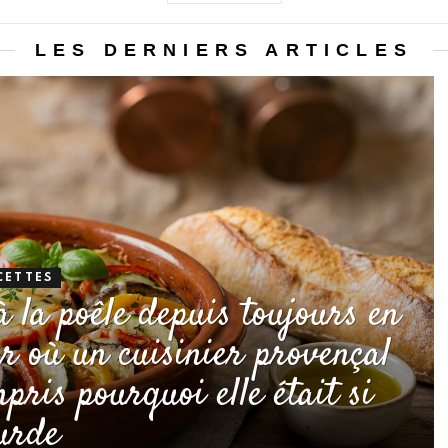
LES DERNIERS ARTICLES
CETTES
à la poêle depuis toujours en
our où un cuisinier provençal
mpris pourquoi elle était si
urde