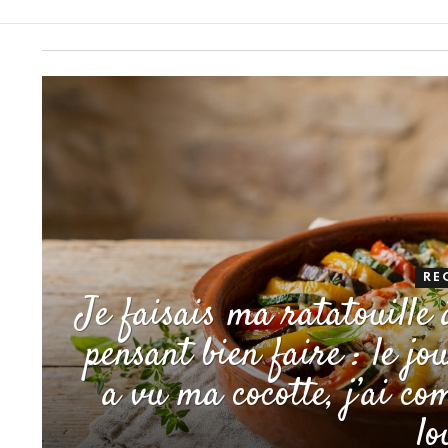
RE
Je faisais ma ratatouille 
pensant bien faire : le j
a vu ma cocotte, j’ai co
lo