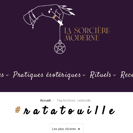
es
Pratiques ésotériques
Rituels
Rec
Accueil
Tag Archives: ratatouille
ratatouille