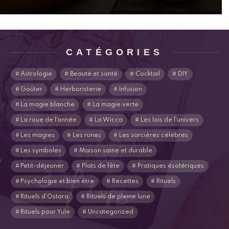
CATÉGORIES
Astrologie
Beauté et santé
Cocktail
DIY
Goûter
Herboristerie
Infusion
La magie blanche
La magie verte
La roue de l'année
La Wicca
Les lois de l'univers
Les magies
Les runes
Les sorcières célèbres
s
Les symboles
Maison saine et durable
u
Petit-déjeuner
Plats de fête
Pratiques ésotériques
s
Psychologie et bien être
Recettes
Rituels
Rituels d'Ostara
Rituels de pleine lune
Rituels pour Yule
Uncategorized