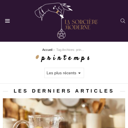
R
Menu
You are here:
Accueil
Tag Archives: printemps
printemps
LES DERNIERS ARTICLES