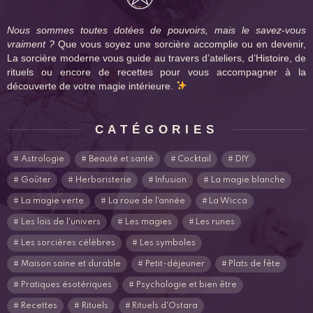
Nous sommes toutes dotées de pouvoirs, mais le savez-vous
vraiment ?
Que vous soyez une sorcière accomplie ou en devenir,
La sorcière moderne vous guide au travers d’ateliers, d’Histoire, de
rituels ou encore de recettes pour vous accompagner à la
découverte de votre magie intérieure.
CATÉGORIES
Astrologie
Beauté et santé
Cocktail
DIY
Goûter
Herboristerie
Infusion
La magie blanche
La magie verte
La roue de l'année
La Wicca
Les lois de l'univers
Les magies
Les runes
Les sorcières célèbres
Les symboles
Maison saine et durable
Petit-déjeuner
Plats de fête
Pratiques ésotériques
Psychologie et bien être
Recettes
Rituels
Rituels d'Ostara