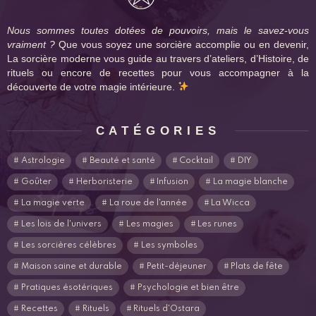
Nous sommes toutes dotées de pouvoirs, mais le savez-vous
vraiment ?
Que vous soyez une sorcière accomplie ou en devenir,
La sorcière moderne vous guide au travers d’ateliers, d’Histoire, de
rituels ou encore de recettes pour vous accompagner à la
découverte de votre magie intérieure.
CATÉGORIES
Astrologie
Beauté et santé
Cocktail
DIY
Goûter
Herboristerie
Infusion
La magie blanche
La magie verte
La roue de l'année
La Wicca
Les lois de l'univers
Les magies
Les runes
Les sorcières célèbres
Les symboles
Maison saine et durable
Petit-déjeuner
Plats de fête
Pratiques ésotériques
Psychologie et bien être
Recettes
Rituels
Rituels d'Ostara