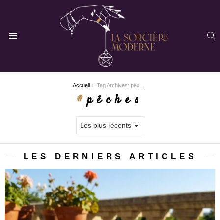
R
Menu
You are here:
Accueil
Tag Archives: pêches
pêches
LES DERNIERS ARTICLES