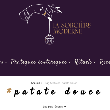
es
Pratiques ésotériques
Rituels
Rec
Accueil
Tag Archives: patate douce
patate douce