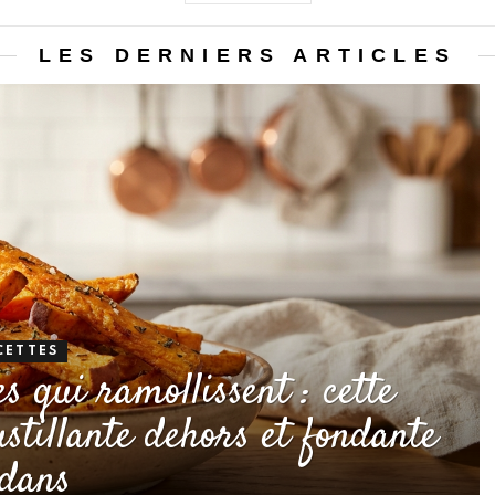
LES DERNIERS ARTICLES
CETTES
es qui ramollissent : cette
stillante dehors et fondante
dans