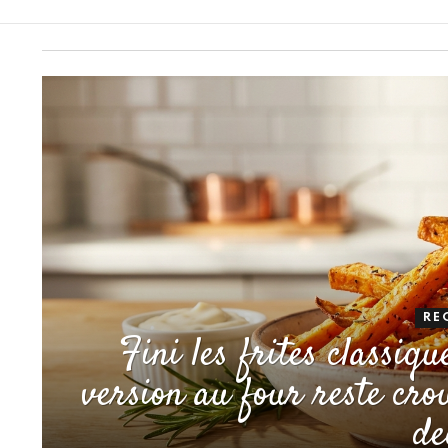
RE
Fini les frites classiqu
version au four reste crou
de