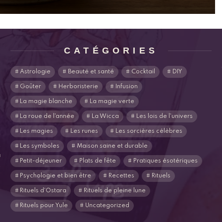
CATÉGORIES
Astrologie
Beauté et santé
Cocktail
DIY
Goûter
Herboristerie
Infusion
La magie blanche
La magie verte
La roue de l'année
La Wicca
Les lois de l'univers
Les magies
Les runes
Les sorcières célèbres
s
Les symboles
Maison saine et durable
u
Petit-déjeuner
Plats de fête
Pratiques ésotériques
s
Psychologie et bien être
Recettes
Rituels
Rituels d'Ostara
Rituels de pleine lune
Rituels pour Yule
Uncategorized