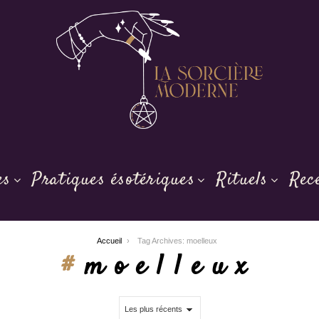
es
Pratiques ésotériques
Rituels
Rec
Accueil
Tag Archives: moelleux
moelleux