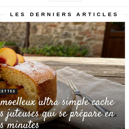
LES DERNIERS ARTICLES
CETTES
 moelleux ultra simple cache
 juteuses qui se prépare en
s minutes