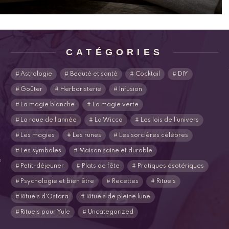
CATÉGORIES
Astrologie
Beauté et santé
Cocktail
DIY
Goûter
Herboristerie
Infusion
La magie blanche
La magie verte
La roue de l'année
La Wicca
Les lois de l'univers
Les magies
Les runes
Les sorcières célèbres
s
Les symboles
Maison saine et durable
u
Petit-déjeuner
Plats de fête
Pratiques ésotériques
s
Psychologie et bien être
Recettes
Rituels
Rituels d'Ostara
Rituels de pleine lune
Rituels pour Yule
Uncategorized