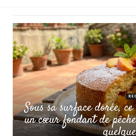
RE
Sous sa surface dorée, ce
un cœur fondant de pêches
quelque