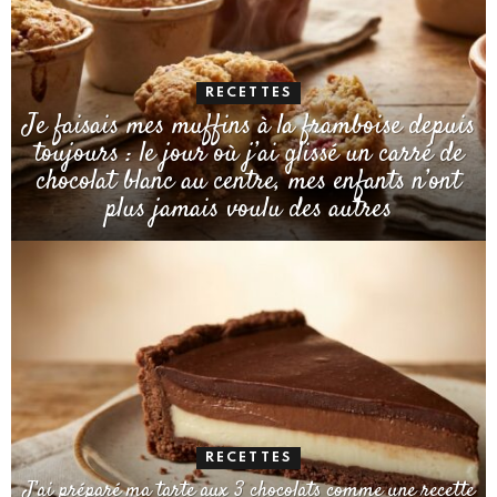
RECETTES
Je faisais mes muffins à la framboise depuis
toujours : le jour où j’ai glissé un carré de
chocolat blanc au centre, mes enfants n’ont
plus jamais voulu des autres
RECETTES
J’ai préparé ma tarte aux 3 chocolats comme une recette