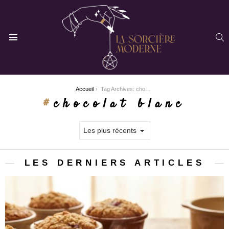
R
Menu
You are here:
Accueil
Tag Archives: chocolat blanc
chocolat blanc
LES DERNIERS ARTICLES