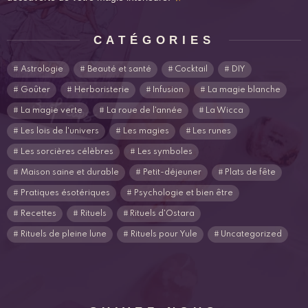
CATÉGORIES
Astrologie
Beauté et santé
Cocktail
DIY
Goûter
Herboristerie
Infusion
La magie blanche
La magie verte
La roue de l'année
La Wicca
Les lois de l'univers
Les magies
Les runes
Les sorcières célèbres
Les symboles
Maison saine et durable
Petit-déjeuner
Plats de fête
Pratiques ésotériques
Psychologie et bien être
Recettes
Rituels
Rituels d'Ostara
Rituels de pleine lune
Rituels pour Yule
Uncategorized