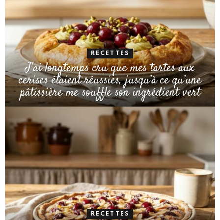
RECETTES
J’ai longtemps cru que mes tartes aux
cerises étaient réussies, jusqu’à ce qu’une
pâtissière me souffle son ingrédient vert
RECETTES