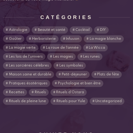
CATÉGORIES
Astrologie
Beauté et santé
Cocktail
DIY
Goûter
Herboristerie
Infusion
La magie blanche
La magie verte
La roue de l'année
La Wicca
Les lois de l'univers
Les magies
Les runes
Les sorcières célèbres
Les symboles
Maison saine et durable
Petit-déjeuner
Plats de fête
Pratiques ésotériques
Psychologie et bien être
Recettes
Rituels
Rituels d'Ostara
Rituels de pleine lune
Rituels pour Yule
Uncategorized