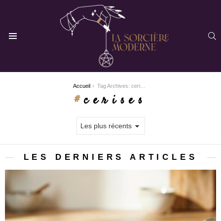
R
Menu
You are here:
Accueil
Tag Archives: cerises
cerises
LES DERNIERS ARTICLES