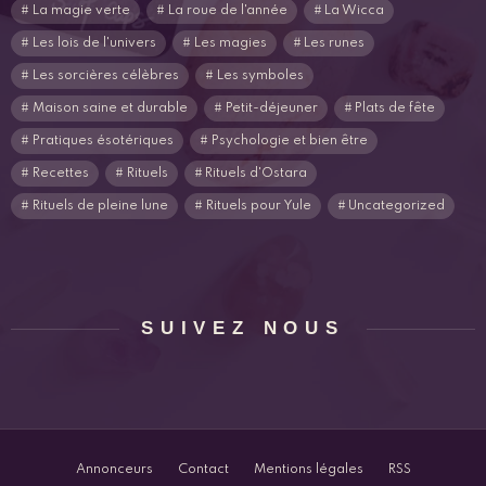
La magie verte
La roue de l'année
La Wicca
Les lois de l'univers
Les magies
Les runes
Les sorcières célèbres
Les symboles
Maison saine et durable
Petit-déjeuner
Plats de fête
Pratiques ésotériques
Psychologie et bien être
Recettes
Rituels
Rituels d'Ostara
Rituels de pleine lune
Rituels pour Yule
Uncategorized
SUIVEZ NOUS
Annonceurs
Contact
Mentions légales
RSS