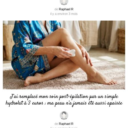
de
Raphael R
il y a environ 3 mois
J’ai remplacé mon soin post-épilation par un simple
hydrolat à 3 euros : ma peau n’a jamais été aussi apaisée
de
Raphael R