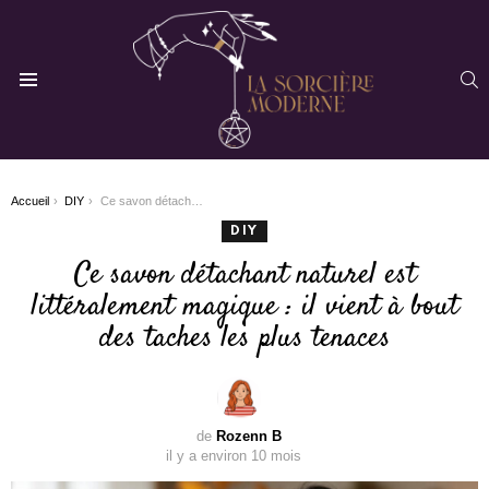
R
Menu
You are here:
Accueil
DIY
Ce savon détachant naturel est littéralement magique : il vient à bout des taches les plus tenaces
DIY
Ce savon détachant naturel est
littéralement magique : il vient à bout
des taches les plus tenaces
de
Rozenn B
il y a environ 10 mois